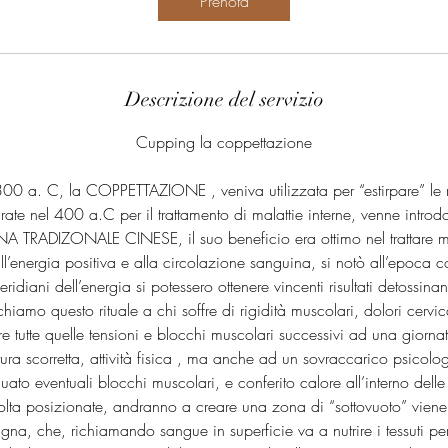
Prenota
n
u
t
i
Descrizione del servizio
Cupping la coppettazione
00 a. C, la COPPETTAZIONE , veniva utilizzata per “estirpare” le 
ate nel 400 a.C per il trattamento di malattie interne, venne introdo
A TRADIZONALE CINESE, il suo beneficio era ottimo nel trattare mala
ll’energia positiva e alla circolazione sanguina, si notò all’epoca 
eridiani dell’energia si potessero ottenere vincenti risultati detossinant
chiamo questo rituale a chi soffre di rigidità muscolari, dolori cervi
re tutte quelle tensioni e blocchi muscolari successivi ad una giorna
ura scorretta, attività fisica , ma anche ad un sovraccarico psicolo
ato eventuali blocchi muscolari, e conferito calore all’interno delle
olta posizionate, andranno a creare una zona di “sottovuoto” viene 
gna, che, richiamando sangue in superficie va a nutrire i tessuti p