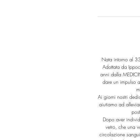
Nata intorno al 33
Adottata da Ippocr
anni dalla MEDICIN
dare un impulso a
m
Ai giorni nostri dedi
aiutiamo ad allevia
post
Dopo aver individu
vetro, che una v
circolazione sangui