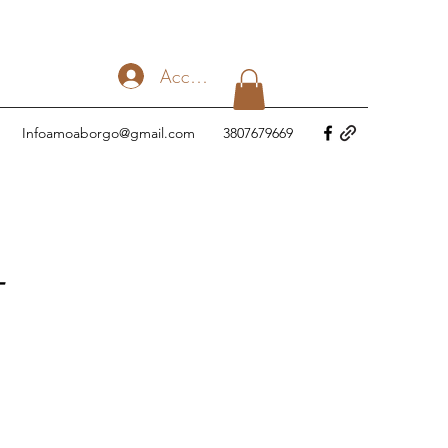
Accedi
Infoamoaborgo@gmail.com
3807679669
-