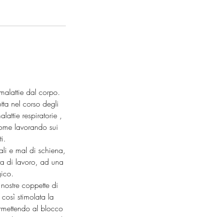
malattie dal corpo.
tta nel corso degli
ttie respiratorie ,
come lavorando sui
i.
cali e mal di schiena,
ta di lavoro, ad una
gico.
 nostre coppette di
così stimolata la
ermettendo al blocco