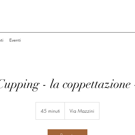
ti
Eventi
Cupping - la coppettazione 
45 minuti
4
Via Mazzini
5
m
i