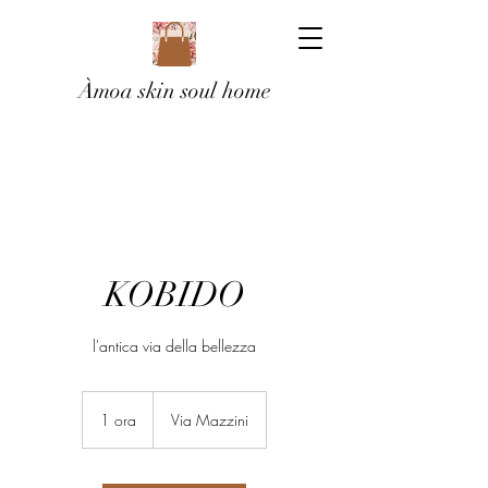
Àmoa skin soul home
KOBIDO
l'antica via della bellezza
1 ora
1
Via Mazzini
o
r