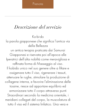
Prenota
Descrizione del servizio
Ko-bi-do
la parola giapponese che significa l'antica via
della Bellezza
un antica terapia praticata dai Samurai
Giapponesi e riservata poi all'epoca alle
Iperatrici dell'alta nobiltà come meravigliosa e
raffinata forma di Massaggio al viso.
Il kobido unico nel suo genere oltre a liftare e
ossigenare tutto il viso, rigenerare i tessuti,
attenuare le rughe, stimolare la produzione di
collagene interna, e favorire l'eliminazione delle
tossine, riesce ad apportare equilibrio ed
armonizzare tutto il corpo attraverso punti
Straordinari secondo la medicina orientale, i
meridiani collegati del corpo, la muscolatura di
tutto il viso ed il sistema linfatico. Una vera e