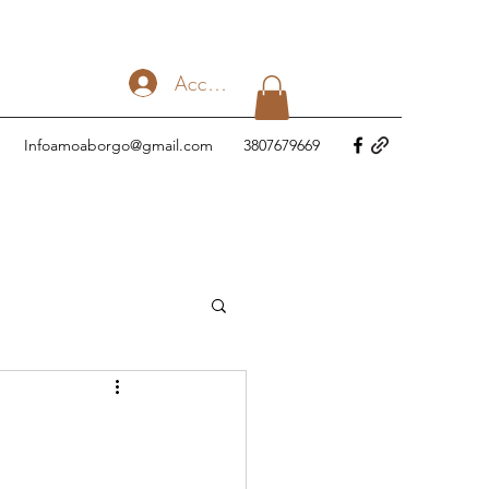
Accedi
Infoamoaborgo@gmail.com
3807679669