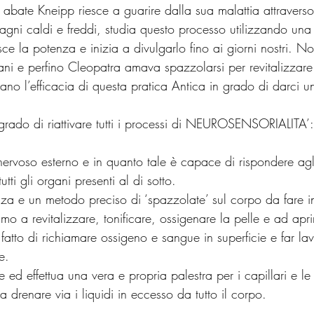
o abate Kneipp riesce a guarire dalla sua malattia attraverso
bagni caldi e freddi, studia questo processo utilizzando una
isce la potenza e inizia a divulgarlo fino ai giorni nostri. N
ni e perfino Cleopatra amava spazzolarsi per revitalizzare l
trano l’efficacia di questa pratica Antica in grado di darci u
 grado di riattivare tutti i processi di NEUROSENSORIALITA’:
 nervoso esterno e in quanto tale è capace di rispondere agl
ti gli organi presenti al di sotto.
a e un metodo preciso di ‘spazzolate’ sul corpo da fare in 
 a revitalizzare, tonificare, ossigenare la pelle e ad aprir
l fatto di richiamare ossigeno e sangue in superficie e far la
e.
e ed effettua una vera e propria palestra per i capillari e le
a a drenare via i liquidi in eccesso da tutto il corpo.