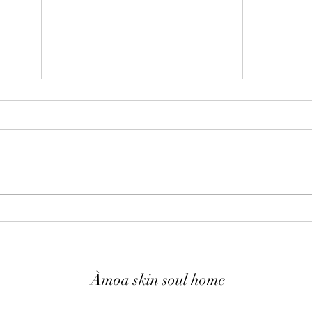
Dien Chan
Kobi
Àmoa skin soul home