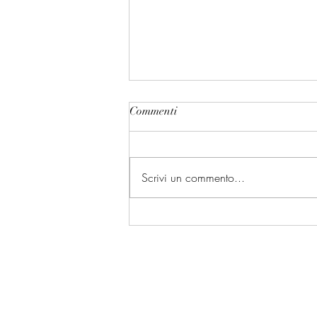
Commenti
Scrivi un commento...
Siamo parte della natura Stessa
❤️